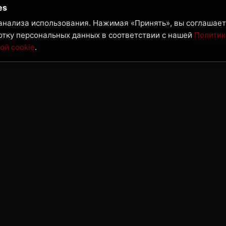
es
 анализа использования. Нажимая «Принять», вы соглашает
отку персональных данных в соответствии с нашей
Политик
ой cookie
.
Контакты
Н
Телефон:
+7 421 271 75 24
Х
по
Email:
sale@gk-nw.ru
В
Адрес:
г. Хабаровск, Восточное Шоссе, 41
К
М
Ю
Б