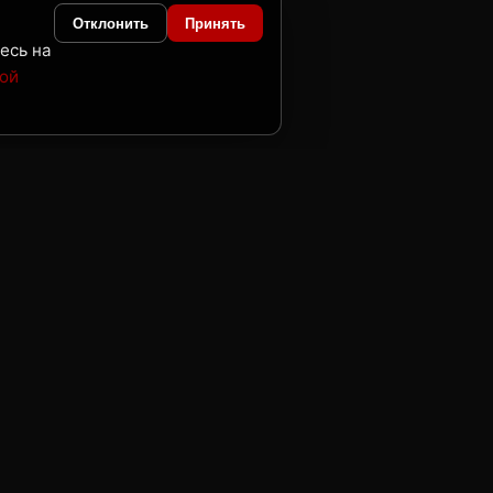
Отклонить
Принять
есь на
ой
аши офисы
абаровск
ладивосток
амчатка
агадан
жно-Сахалинск
лаговещенск